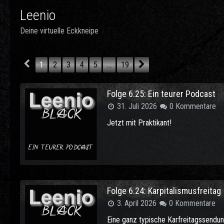
Leenio
Deine virtuelle Eckkneipe
1
2
3
4
5
…
19
Folge 6.25: Ein teurer Podcast
31. Juli 2026
0 Kommentare
Jetzt mit Praktikant!
Folge 6.24: Karpitalismusfreitag
3. April 2026
0 Kommentare
Eine ganz typische Karfreitagssendu