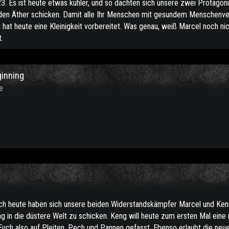
3. Es ist heute etwas kühler, und so dachten sich unsere zwei Protagoni
 den Äther schicken. Damit alle Ihr Menschen mit gesundem Menschenv
ng hat heute eine Kleinigkeit vorbereitet. Was genau, weiß Marcel noch ni
.
ginning
e
 Auch heute haben sich unsere beiden Widerstandskämpfer Marcel und Ke
in die düstere Welt zu schicken. Keng will heute zum ersten Mal eine
ch also auf Pleiten, Pech und Pannen gefasst. Ebenso erlaubt die neue