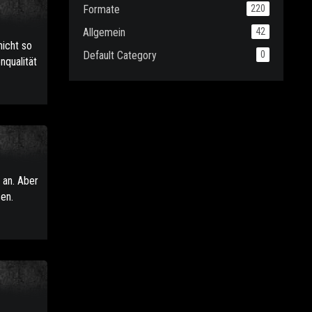
Formate
220
Allgemein
42
nicht so
Default Category
0
nqualität
t an. Aber
en.