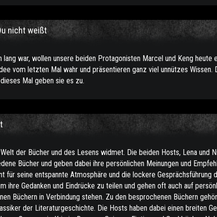
Du nicht weißt
 lang war, wollen unsere beiden Protagonisten Marcel und Keng heute 
Idee vom letzten Mal wahr und präsentieren ganz viel unnützes Wissen. D
 dieses Mal geben sie es zu.
t
er Welt der Bücher und des Lesens widmet. Die beiden Hosts, Lena und N
edene Bücher und geben dabei ihre persönlichen Meinungen und Empfeh
nt für seine entspannte Atmosphäre und die lockere Gesprächsführung 
um ihre Gedanken und Eindrücke zu teilen und gehen oft auch auf persön
henen Büchern in Verbindung stehen. Zu den besprochenen Büchern gehö
Klassiker der Literaturgeschichte. Die Hosts haben dabei einen breiten 