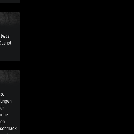
etwas
as ist
io,
lungen
der
liche
ren
Geschmack