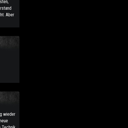
sten,
erstand
cht. Aber
ng wieder
 neue
 Technik,