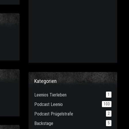
Kategorien
Leenios Tierleben
1
Podcast Leenio
103
Podcast Prügelstrafe
2
Backstage
5