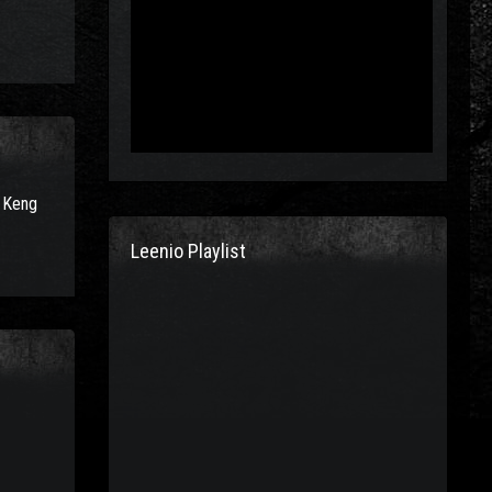
t Keng
Leenio Playlist