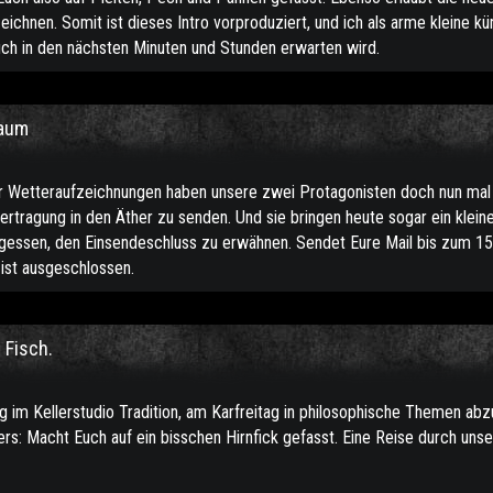
eichnen. Somit ist dieses Intro vorproduziert, und ich als arme kleine kü
uch in den nächsten Minuten und Stunden erwarten wird.
raum
r Wetteraufzeichnungen haben unsere zwei Protagonisten doch nun ma
ertragung in den Äther zu senden. Und sie bringen heute sogar ein klein
rgessen, den Einsendeschluss zu erwähnen. Sendet Eure Mail bis zum 1
ist ausgeschlossen.
 Fisch.
g im Kellerstudio Tradition, am Karfreitag in philosophische Themen abzu
ers: Macht Euch auf ein bisschen Hirnfick gefasst. Eine Reise durch unse