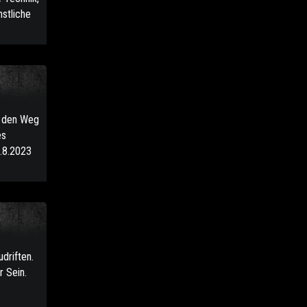
nstliche
l den Weg
es
5.8.2023
driften.
r Sein.