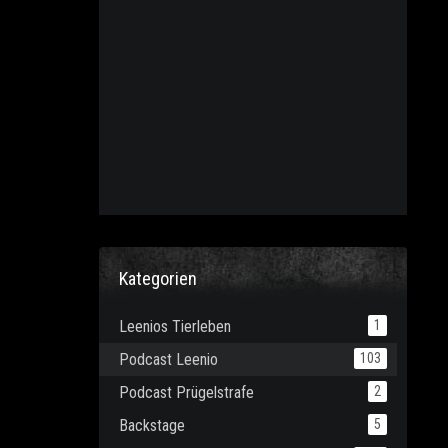
Kategorien
Leenios Tierleben
1
Podcast Leenio
103
Podcast Prügelstrafe
2
Backstage
5