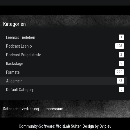
Kategorien
Leenios Tierleben
1
Podcast Leenio
103
Podcast Prügelstrafe
2
Backstage
5
Formate
220
Allgemein
42
Default Category
0
Datenschutzerklärung
Impressum
Community-Software:
WoltLab Suite™