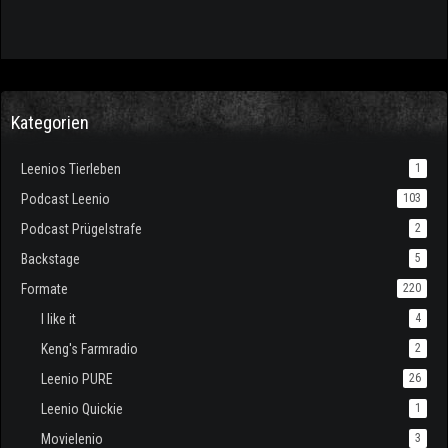
Kategorien
Leenios Tierleben
1
Podcast Leenio
103
Podcast Prügelstrafe
2
Backstage
5
Formate
220
I like it
4
Keng's Farmradio
2
Leenio PURE
26
Leenio Quickie
1
Movielenio
3