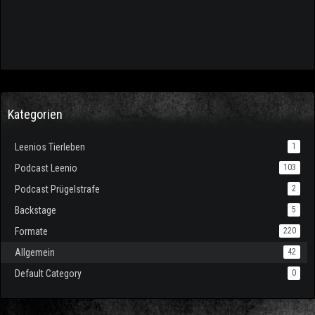
Kategorien
Leenios Tierleben
1
Podcast Leenio
103
Podcast Prügelstrafe
2
Backstage
5
Formate
220
Allgemein
42
Default Category
0