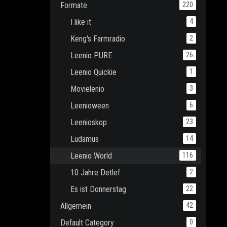
Formate
220
I like it
4
Keng's Farmradio
2
Leenio PURE
26
Leenio Quickie
1
Movielenio
3
Leenioween
6
Leenioskop
23
Ludamus
14
Leenio World
116
10 Jahre Detlef
2
Es ist Donnerstag
22
Allgemein
42
Default Category
0