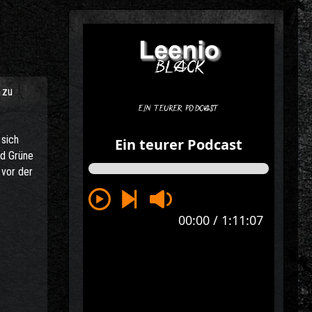
 zu
 sich
nd Grüne
 vor der