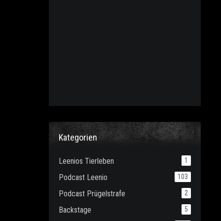
Kategorien
Leenios Tierleben
1
Podcast Leenio
103
Podcast Prügelstrafe
2
Backstage
5