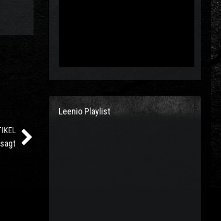
Leenio Playlist
IKEL
esagt