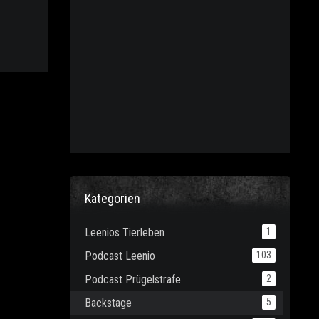
Kategorien
Leenios Tierleben
1
Podcast Leenio
103
Podcast Prügelstrafe
2
Backstage
5