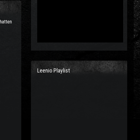
 hatten
Leenio Playlist