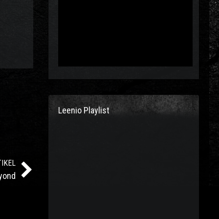
Leenio Playlist
IKEL
eyond