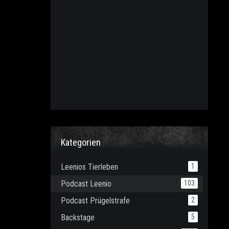
Kategorien
Leenios Tierleben
1
Podcast Leenio
103
Podcast Prügelstrafe
2
Backstage
5