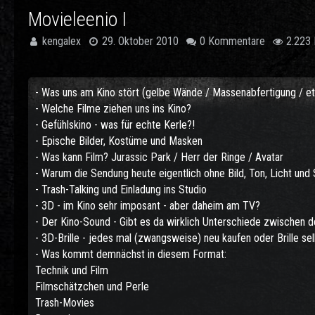
Movieleenio I
kengalex
29. Oktober 2010
0 Kommentare
2.223 
- Was uns am Kino stört (gelbe Wände / Massenabfertigung / et
- Welche Filme ziehen uns ins Kino?
- Gefühlskino - was für echte Kerle?!
- Epische Bilder, Kostüme und Masken
- Was kann Film? Jurassic Park / Herr der Ringe / Avatar
- Warum die Sendung heute eigentlich ohne Bild, Ton, Licht und
- Trash-Talking und Einladung ins Studio
- 3D - im Kino sehr imposant - aber daheim am TV?
- Der Kino-Sound - Gibt es da wirklich Unterschiede zwischen 
- 3D-Brille - jedes mal (zwangsweise) neu kaufen oder Brille s
- Was kommt demnächst in diesem Format:
Technik und Film
Filmschätzchen und Perle
Trash-Movies