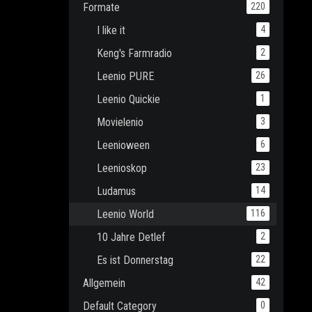
Formate
220
I like it
4
Keng's Farmradio
2
Leenio PURE
26
Leenio Quickie
1
Movielenio
3
Leenioween
6
Leenioskop
23
Ludamus
14
Leenio World
116
10 Jahre Detlef
2
Es ist Donnerstag
22
Allgemein
42
Default Category
0