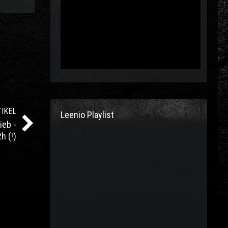
IKEL
Leenio Playlist
ieb -
h (!)