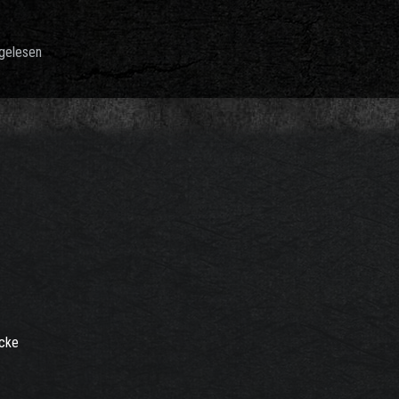
gelesen
icke