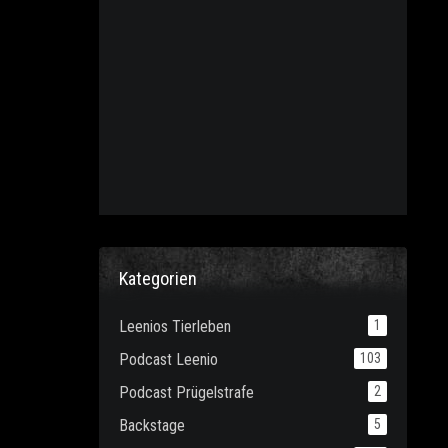
Kategorien
Leenios Tierleben
1
Podcast Leenio
103
Podcast Prügelstrafe
2
Backstage
5