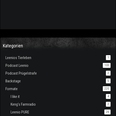
Kategorien
Leenios Tierleben
1
Podcast Leenio
103
Podcast Prügelstrafe
2
Backstage
5
Formate
220
I like it
4
Keng's Farmradio
2
Leenio PURE
26