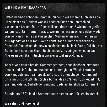
WIR SIND WIEDER DAAAHAAA!
Hattet Ihr einen schönen Sommer? Zu heiß? Wir erklären Euch, dass die
Hitze nicht das Problem war. Wir erklären Euch den Unterschied
zwischen Hitze und Dürre. Oder vielleicht doch nicht? Wie immer greifen
wir uns spontan Themen heraus. Wie immer lassen wir uns dabei weder
von der Panikmache der klassischen Medien leiten, noch machen wir
aus irgendetwas ein Tabu. Wenn heutzutage dumme Menschen die
Pseudoöffentlichkeit der sozialen Medien mit Bullshit fluten, Bullshit, der
früher nicht über den Stammtisch hinaus kam, bringen wir eben das
Niveau an den Stammtisch in unserer virtuellen Eckkneipe.
Aber etwas neues hat der Sommer gebracht, denn Ihr könnt jetzt noch
besser und einfacher mitmachen und interagieren: Wir sind komplett
von Hangouts und Teamspeak auf Discord umgestiegen. Kommt auf
unseren Discord
! Idled (schreibt man das so?) herum, diskutiert mit,
während oder außerhalb der Sendung. Jeder ist herzlich willkommen!
So oder so, ??.??. ist die Sommerpause dieses Jahr für Leenio vorbei!
Wir sehen und hören uns!