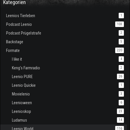
Kategorien
Leenios Tierleben
1
Podcast Leenio
103
Podcast Prügelstrafe
2
Backstage
5
Formate
220
I like it
4
Keng's Farmradio
2
Leenio PURE
26
Leenio Quickie
1
Movielenio
3
Leenioween
6
Leenioskop
23
Ludamus
14
Leenio World
116