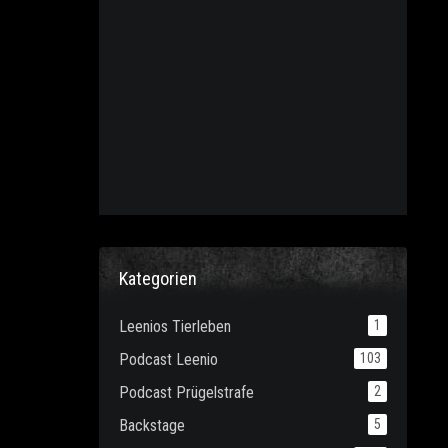
Kategorien
Leenios Tierleben
1
Podcast Leenio
103
Podcast Prügelstrafe
2
Backstage
5