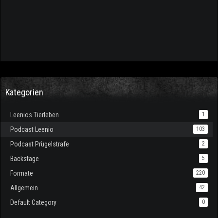
Kategorien
Leenios Tierleben
1
Podcast Leenio
103
Podcast Prügelstrafe
2
Backstage
5
Formate
220
Allgemein
42
Default Category
0