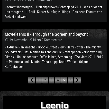
- Kommt Ihr morgen? - Freizeitparkweb Schatzjagd 2011 - Was erwartet
uns morgen? - 1. April - Kurzer Ausflug zu Blogs - Das neue Feature von
Freizeitparkweb
Movieleenio II - Through the Screen and beyond
19. November 2010
0 Kommentare
- Aktuelle Panikmache - Google Street View - Harry Potter - The mighty
Soundtrack-Quiz - Martins Rezension: Die Rotkäppchen Verschwörung -
Filme zu Hause schauen: DVDs leihen, Streaming - FPW Jam 27.11.2010
im Phantasialand - Martins Theatertipp: Bodo Wartke - Ödipus -
Kaffeetassen
1
2
3
4
5
6